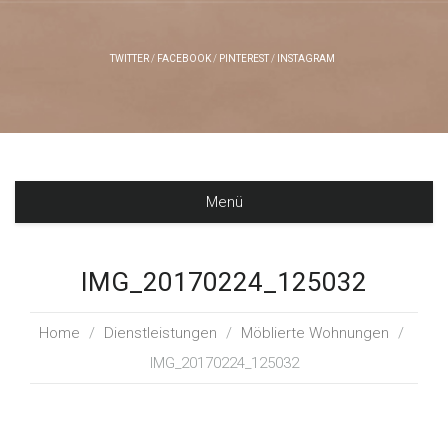
TWITTER
FACEBOOK
PINTEREST
INSTAGRAM
Menü
IMG_20170224_125032
Home
/
Dienstleistungen
/
Möblierte Wohnungen
/
IMG_20170224_125032