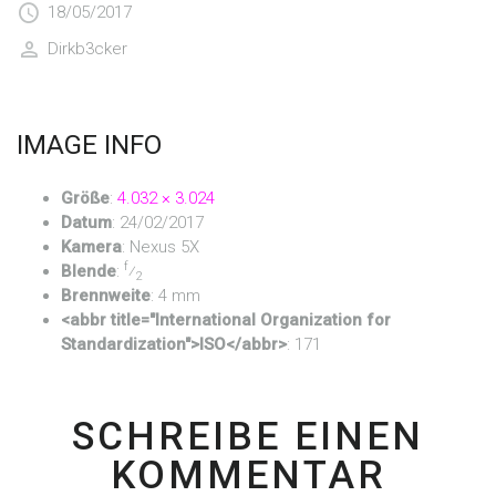
18/05/2017
Dirkb3cker
IMAGE INFO
Größe
:
4.032 × 3.024
Datum
:
24/02/2017
Kamera
:
Nexus 5X
f
Blende
:
⁄
2
Brennweite
:
4 mm
<abbr title="International Organization for
Standardization">ISO</abbr>
:
171
SCHREIBE EINEN
KOMMENTAR