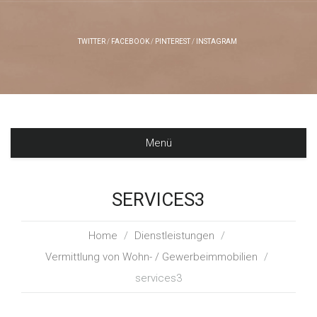
TWITTER
FACEBOOK
PINTEREST
INSTAGRAM
Menü
SERVICES3
Home
/
Dienstleistungen
/
Vermittlung von Wohn- / Gewerbeimmobilien
/
services3